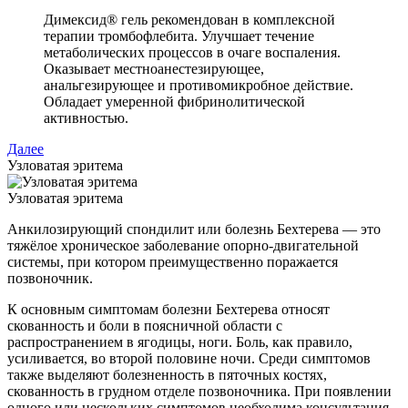
Димексид® гель рекомендован в комплексной
терапии тромбофлебита. Улучшает течение
метаболических процессов в очаге воспаления.
Оказывает местноанестезирующее,
анальгезирующее и противомикробное действие.
Обладает умеренной фибринолитической
активностью.
Далее
Узловатая эритема
Узловатая эритема
Анкилозирующий спондилит или болезнь Бехтерева — это
тяжёлое хроническое заболевание опорно-двигательной
системы, при котором преимущественно поражается
позвоночник.
К основным симптомам болезни Бехтерева относят
скованность и боли в поясничной области с
распространением в ягодицы, ноги. Боль, как правило,
усиливается, во второй половине ночи. Среди симптомов
также выделяют болезненность в пяточных костях,
скованность в грудном отделе позвоночника. При появлении
одного или нескольких симптомов необходима консультация