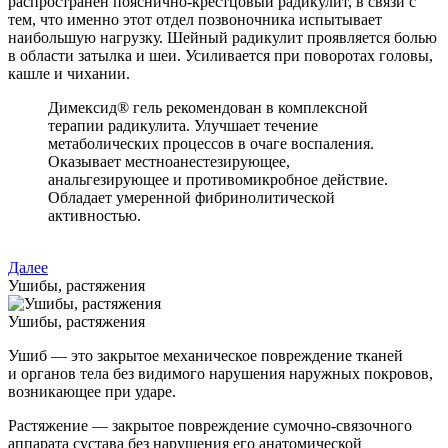
распространен пояснично-крестцовый радикулит, в связи с
тем, что именно этот отдел позвоночника испытывает
наибольшую нагрузку. Шейный радикулит проявляется болью
в области затылка и шеи. Усиливается при поворотах головы,
кашле и чихании.
Димексид® гель рекомендован в комплексной
терапии радикулита. Улучшает течение
метаболических процессов в очаге воспаления.
Оказывает местноанестезирующее,
анальгезирующее и противомикробное действие.
Обладает умеренной фибринолитической
активностью.
Далее
Ушибы, растяжения
Ушибы, растяжения
Ушиб — это закрытое механическое повреждение тканей
и органов тела без видимого нарушения наружных покровов,
возникающее при ударе.
Растяжение — закрытое повреждение сумочно-связочного
аппарата сустава без нарушения его анатомической