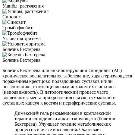
Ушибы, растяжения
Синовит
Тромбофлебит
Узловатая эритема
Болезнь Бехтерева
Болезнь Бехтерева
Болезнь Бехтерева или анкилозирующий спондилит (АС) –
хроническое воспалительное заболевание, характеризующееся
поражением крестцово-подвздошных суставов и/или
позвоночника с потенциальным исходом их в анкилоз
(неподвижность). В патологический процесс часто
вовлекаются места прикрепления связок, сухожилий и
суставных капсул к костям и периферические суставы.
Димексид® гель рекомендован в комплексной
терапии спондилита анкилозирующего (болезни
Бехтерева). Улучшает течение метаболических
процессов в очаге воспаления. Оказывает
местноанестезирующее, анальгезирующее и