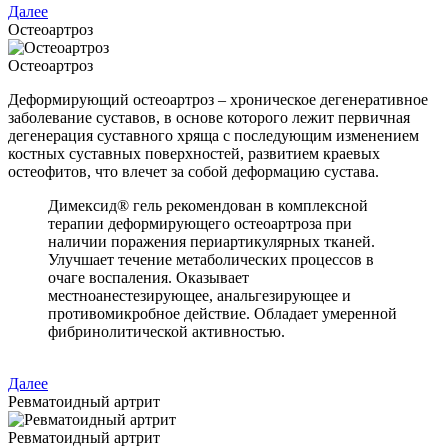
Далее
Остеоартроз
Остеоартроз
Деформирующий остеоартроз – хроническое дегенеративное
заболевание суставов, в основе которого лежит первичная
дегенерация суставного хряща с последующим изменением
костных суставных поверхностей, развитием краевых
остеофитов, что влечет за собой деформацию сустава.
Димексид® гель рекомендован в комплексной
терапии деформирующего остеоартроза при
наличии поражения периартикулярных тканей.
Улучшает течение метаболических процессов в
очаге воспаления. Оказывает
местноанестезирующее, анальгезирующее и
противомикробное действие. Обладает умеренной
фибринолитической активностью.
Далее
Ревматоидный артрит
Ревматоидный артрит