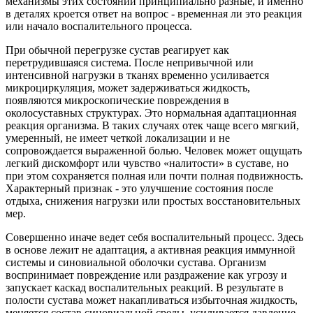
механизмы этих состояний принципиально разные, и именно
в деталях кроется ответ на вопрос - временная ли это реакция
или начало воспалительного процесса.
При обычной перегрузке сустав реагирует как
перетрудившаяся система. После непривычной или
интенсивной нагрузки в тканях временно усиливается
микроциркуляция, может задерживаться жидкость,
появляются микроскопические повреждения в
околосуставных структурах. Это нормальная адаптационная
реакция организма. В таких случаях отек чаще всего мягкий,
умеренный, не имеет четкой локализации и не
сопровождается выраженной болью. Человек может ощущать
легкий дискомфорт или чувство «налитости» в суставе, но
при этом сохраняется полная или почти полная подвижность.
Характерный признак - это улучшение состояния после
отдыха, снижения нагрузки или простых восстановительных
мер.
Совершенно иначе ведет себя воспалительный процесс. Здесь
в основе лежит не адаптация, а активная реакция иммунной
системы и синовиальной оболочки сустава. Организм
воспринимает повреждение или раздражение как угрозу и
запускает каскад воспалительных реакций. В результате в
полости сустава может накапливаться избыточная жидкость,
меняется состав синовиальной среды, усиливается давление