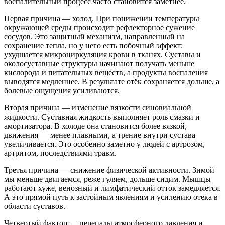
воспалительный процесс часто становится заметнее.
Первая причина — холод. При понижении температуры
окружающей среды происходит рефлекторное сужение
сосудов. Это защитный механизм, направленный на
сохранение тепла, но у него есть побочный эффект:
ухудшается микроциркуляция крови в тканях. Суставы и
околосуставные структуры начинают получать меньше
кислорода и питательных веществ, а продукты воспаления
выводятся медленнее. В результате отёк сохраняется дольше, а
болевые ощущения усиливаются.
Вторая причина — изменение вязкости синовиальной
жидкости. Суставная жидкость выполняет роль смазки и
амортизатора. В холоде она становится более вязкой,
движения — менее плавными, а трение внутри сустава
увеличивается. Это особенно заметно у людей с артрозом,
артритом, последствиями травм.
Третья причина — снижение физической активности. Зимой
мы меньше двигаемся, реже гуляем, дольше сидим. Мышцы
работают хуже, венозный и лимфатический отток замедляется.
А это прямой путь к застойным явлениям и усилению отека в
области суставов.
Четвертый фактор — перепады атмосферного давления и