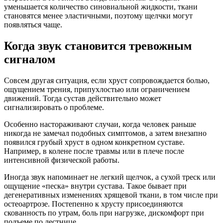
уменьшается количество синовиальной жидкости, ткани
становятся менее эластичными, поэтому щелчки могут
появляться чаще.
Когда звук становится тревожным
сигналом
Совсем другая ситуация, если хруст сопровождается болью,
ощущением трения, припухлостью или ограничением
движений. Тогда сустав действительно может
сигнализировать о проблеме.
Особенно настораживают случаи, когда человек раньше
никогда не замечал подобных симптомов, а затем внезапно
появился грубый хруст в одном конкретном суставе.
Например, в колене после травмы или в плече после
интенсивной физической работы.
Иногда звук напоминает не легкий щелчок, а сухой треск или
ощущение «песка» внутри сустава. Такое бывает при
дегенеративных изменениях хрящевой ткани, в том числе при
остеоартрозе. Постепенно к хрусту присоединяются
скованность по утрам, боль при нагрузке, дискомфорт при
подъеме по лестнице.