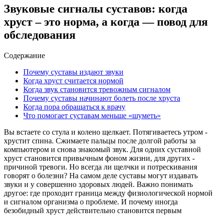
Звуковые сигналы суставов: когда
хруст – это норма, а когда — повод для
обследования
Содержание
Почему суставы издают звуки
Когда хруст считается нормой
Когда звук становится тревожным сигналом
Почему суставы начинают болеть после хруста
Когда пора обращаться к врачу
Что помогает суставам меньше «шуметь»
Вы встаете со стула и колено щелкает. Потягиваетесь утром -
хрустит спина. Сжимаете пальцы после долгой работы за
компьютером и снова знакомый звук. Для одних суставной
хруст становится привычным фоном жизни, для других -
причиной тревоги. Но всегда ли щелчки и потрескивания
говорят о болезни? На самом деле суставы могут издавать
звуки и у совершенно здоровых людей. Важно понимать
другое: где проходит граница между физиологической нормой
и сигналом организма о проблеме. И почему иногда
безобидный хруст действительно становится первым