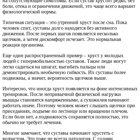
на сопутствующие симптомы. Если сустав хрустит редко, без
боли, отека и ограничения движений, это чаще всего вариант
физиологической нормы.
Типичная ситуация – это утренний хруст после сна. Пока
человек спит, суставы долго находятся без активного
движения. После первых шагов появляется несколько
щелчков, а затем дискомфорт исчезает. Это нормальная
реакция организма.
Еще один распространенный пример – хруст у молодых
людей с гипермобильностью суставов. Такие люди могут
легко садиться на шпагат, выгибать пальцы или
демонстрировать необычную гибкость. Их суставы более
подвижны, а значит, вероятность щелчков выше.
Интересно, что иногда хруст появляется на фоне интенсивных
тренировок. После непривычной физической нагрузки
мышцы становятся напряженными, а сухожилия начинают
работать иначе. Поэтому человек может слышать щелчки при
приседаниях, подъеме по лестнице или вращении плечом.
Если боли нет, а подвижность сохраняется полностью, это
обычно не требует лечения.
Многие замечают, что суставы начинают хрустеть с
возрастом. Это тоже не всегда патология. С годами