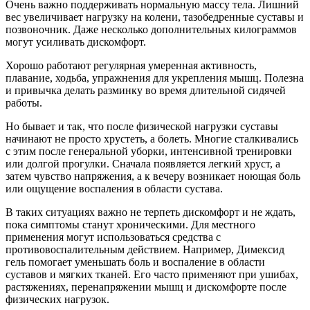
Очень важно поддерживать нормальную массу тела. Лишний
вес увеличивает нагрузку на колени, тазобедренные суставы и
позвоночник. Даже несколько дополнительных килограммов
могут усиливать дискомфорт.
Хорошо работают регулярная умеренная активность,
плавание, ходьба, упражнения для укрепления мышц. Полезна
и привычка делать разминку во время длительной сидячей
работы.
Но бывает и так, что после физической нагрузки суставы
начинают не просто хрустеть, а болеть. Многие сталкивались
с этим после генеральной уборки, интенсивной тренировки
или долгой прогулки. Сначала появляется легкий хруст, а
затем чувство напряжения, а к вечеру возникает ноющая боль
или ощущение воспаления в области сустава.
В таких ситуациях важно не терпеть дискомфорт и не ждать,
пока симптомы станут хроническими. Для местного
применения могут использоваться средства с
противовоспалительным действием. Например, Димексид
гель помогает уменьшать боль и воспаление в области
суставов и мягких тканей. Его часто применяют при ушибах,
растяжениях, перенапряжении мышц и дискомфорте после
физических нагрузок.