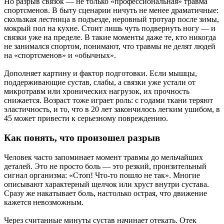
Но разрыв связок — не только «профессиональная» травма
спортсменов. В быту сценарии ничуть не менее драматичные:
скользкая лестница в подъезде, неровный тротуар после зимы,
мокрый пол на кухне. Стоит лишь чуть подвернуть ногу — и
связки уже на пределе. В такие моменты даже те, кто никогда
не занимался спортом, понимают, что травмы не делят людей
на «спортсменов» и «обычных».
Дополняет картину и фактор подготовки. Если мышцы,
поддерживающие сустав, слабы, а связки уже устали от
микротравм или хронических нагрузок, их прочность
снижается. Возраст тоже играет роль: с годами ткани теряют
эластичность, и то, что в 20 лет закончилось легким ушибом, в
45 может привести к серьезному повреждению.
Как понять, что произошел разрыв
Человек часто запоминает момент травмы до мельчайших
деталей. Это не просто боль — это резкий, пронзительный
сигнал организма: «Стоп! Что-то пошло не так». Многие
описывают характерный щелчок или хруст внутри сустава.
Сразу же накатывает боль, настолько острая, что движение
кажется невозможным.
Через считанные минуты сустав начинает отекать. Отек