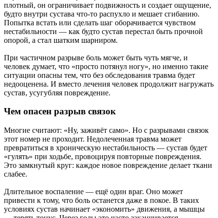
плотный, он ограничивает подвижность и создает ощущение,
будто внутри сустава что-то распухло и мешает сгибанию.
Попытка встать или сделать шаг оборачивается чувством
нестабильности — как будто сустав перестал быть прочной
опорой, а стал шатким шарниром.
При частичном разрыве боль может быть чуть мягче, и
человек думает, что «просто потянул ногу», но именно такие
ситуации опасны тем, что без обследования травма будет
недооценена. И вместо лечения человек продолжит нагружать
сустав, усугубляя повреждение.
Чем опасен разрыв связок
Многие считают: «Ну, заживёт само». Но с разрывами связок
этот номер не проходит. Недолеченная травма может
превратиться в хроническую нестабильность — сустав будет
«гулять» при ходьбе, провоцируя повторные повреждения.
Это замкнутый круг: каждое новое повреждение делает ткани
слабее.
Длительное воспаление — ещё один враг. Оно может
привести к тому, что боль останется даже в покое. В таких
условиях сустав начинает «экономить» движения, а мышцы
— терять тонус. Через годы это часто заканчивается