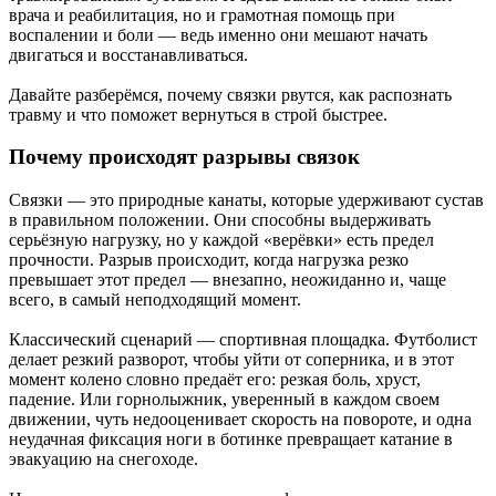
врача и реабилитация, но и грамотная помощь при
воспалении и боли — ведь именно они мешают начать
двигаться и восстанавливаться.
Давайте разберёмся, почему связки рвутся, как распознать
травму и что поможет вернуться в строй быстрее.
Почему происходят разрывы связок
Связки — это природные канаты, которые удерживают сустав
в правильном положении. Они способны выдерживать
серьёзную нагрузку, но у каждой «верёвки» есть предел
прочности. Разрыв происходит, когда нагрузка резко
превышает этот предел — внезапно, неожиданно и, чаще
всего, в самый неподходящий момент.
Классический сценарий — спортивная площадка. Футболист
делает резкий разворот, чтобы уйти от соперника, и в этот
момент колено словно предаёт его: резкая боль, хруст,
падение. Или горнолыжник, уверенный в каждом своем
движении, чуть недооценивает скорость на повороте, и одна
неудачная фиксация ноги в ботинке превращает катание в
эвакуацию на снегоходе.