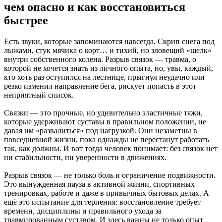
чем опасно и как восстановиться
быстрее
Есть звуки, которые запоминаются навсегда. Скрип снега под
лыжами, стук мячика о корт… и тихий, но зловещий «щелк»
внутри собственного колена. Разрыв связок — травма, о
которой не хочется знать из личного опыта, но, увы, каждый,
кто хоть раз оступился на лестнице, прыгнул неудачно или
резко изменил направление бега, рискует попасть в этот
неприятный список.
Связки — это прочные, но удивительно эластичные тяжи,
которые удерживают суставы в правильном положении, не
давая им «развалиться» под нагрузкой. Они незаметны в
повседневной жизни, пока однажды не перестанут работать
так, как должны. И вот тогда человек понимает: без связок нет
ни стабильности, ни уверенности в движениях.
Разрыв связок — не только боль и ограничение подвижности.
Это вынужденная пауза в активной жизни, спортивных
тренировках, работе и даже в привычных бытовых делах. А
ещё это испытание для терпения: восстановление требует
времени, дисциплины и правильного ухода за
травмированным суставом. И здесь важны не только опыт