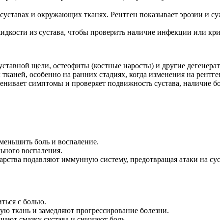
суставах и окружающих тканях. Рентген показывает эрозии и су
жидкости из сустава, чтобы проверить наличие инфекции или кри
уставной щели, остеофиты (костные наросты) и другие дегенера
тканей, особенно на ранних стадиях, когда изменения на рентге
енивает симптомы и проверяет подвижность сустава, наличие б
еньшить боль и воспаление.
ьного воспаления.
арства подавляют иммунную систему, предотвращая атаки на су
ься с болью.
ю ткань и замедляют прогрессирование болезни.
ают смазку сустава и снижают боль.