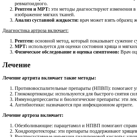
ревматоидного.
Рентген и МРТ:
эти методы диагностируют изменения в 
изображение мягких тканей.
Анализ суставной жидкости:
врач может взять образец 
Диагностика артроза включает:
Рентген:
основной метод, который показывает сужение с
МРТ:
используется для оценки состояния хряща и мягких 
Физическое обследование и оценка симптомов:
Врач оц
Лечение
Лечение артрита включает такие методы:
Противовоспалительные препараты (НПВП): помогают ум
Глюкокортикоиды: используются для быстрого снятия сил
Иммунодепрессанты и биологические препараты: эти лек
Антибиотики: назначаются при инфекционном артрите.
Лечение артроза включает:
Обезболивающие: парацетамол и НПВП помогают справит
Хондропротекторы: эти препараты поддерживают хрящеву
Внутрисуставные инъекции гиалуроновой кислоты: улучш