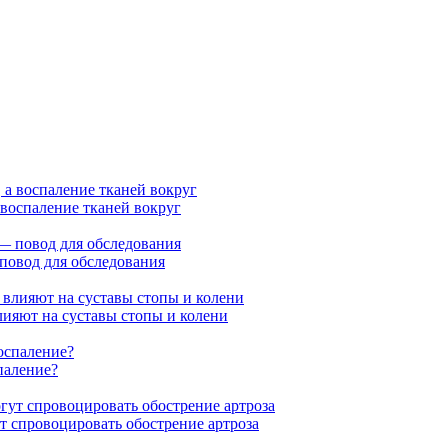
а воспаление тканей вокруг
 повод для обследования
влияют на суставы стопы и колени
паление?
т спровоцировать обострение артроза