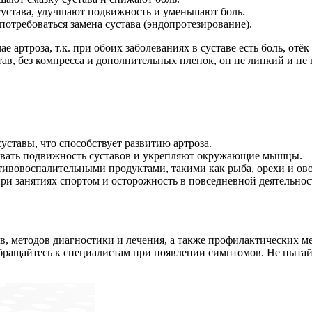
устава, улучшают подвижность и уменьшают боль.
отребоваться замена сустава (эндопротезирование).
ае артроза, т.к. при обоих заболеваниях в суставе есть боль, от
ав, без компресса и дополнительных пленок, он не липкий и не 
уставы, что способствует развитию артроза.
ивать подвижность суставов и укрепляют окружающие мышцы.
отивовоспалительными продуктами, такими как рыба, орехи и о
ри занятиях спортом и осторожность в повседневной деятельнос
, методов диагностики и лечения, а также профилактических м
обращайтесь к специалистам при появлении симптомов. Не пытай