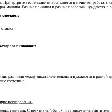
ы. При артрите этот механизм воспаляется и начинает работать 
старая машина. Разные причины и разные проблемы нуждаются в р
 включают:
 отдыха.
 которого включают:
ими, различия между ними значительны и нуждаются в разной д
аше состояние.
ющие исследования:
ры, такие как С-реактивный белок, и аутоиммунные антитела. 