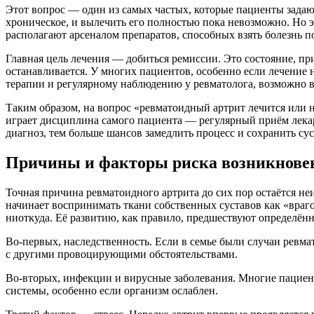
Этот вопрос — один из самых частых, которые пациенты задаю
хроническое, и вылечить его полностью пока невозможно. Но э
располагают арсеналом препаратов, способных взять болезнь п
Главная цель лечения — добиться ремиссии. Это состояние, пр
останавливается. У многих пациентов, особенно если лечение 
терапии и регулярному наблюдению у ревматолога, возможно 
Таким образом, на вопрос «ревматоидный артрит лечится или н
играет дисциплина самого пациента — регулярный приём лекарс
диагноз, тем больше шансов замедлить процесс и сохранить су
Причины и факторы риска возникнове
Точная причина ревматоидного артрита до сих пор остаётся неи
начинает воспринимать ткани собственных суставов как «враг
ниоткуда. Её развитию, как правило, предшествуют определён
Во-первых, наследственность. Если в семье были случаи ревмат
с другими провоцирующими обстоятельствами.
Во-вторых, инфекции и вирусные заболевания. Многие пациен
системы, особенно если организм ослаблен.