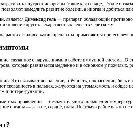
затрагивать внутренние органы, такие как сердце, лёгкие и гла
позволяют замедлить развитие болезни, а иногда и добиться дл
и, является
Димексид гель
— препарат, обладающий противово
оникновение других лекарственных веществ через кожу.
т на ранних стадиях, какие препараты применяются при его лече
симптомы
ание, связанное с нарушениями в работе иммунной системы. В э
троза, который развивается медленно и в основном у пожилых, 
вии. Это вызывает воспаление, отёчность, покраснение, боль 
ют скованность в пальцах, жалуются на утомляемость и общее н
ям и потере функции.
озаметных проявлений — незначительного повышения температуры
енние органы — лёгкие, сердце, глаза. Поэтому крайне важно не
ит?