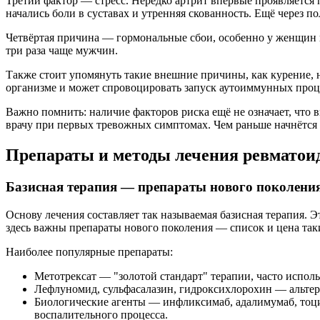
Третий фактор — стресс. Нередко артрит впервые проявляется 
начались боли в суставах и утренняя скованность. Ещё через 
Четвёртая причина — гормональные сбои, особенно у женщин в
три раза чаще мужчин.
Также стоит упомянуть такие внешние причины, как курение, 
организме и может спровоцировать запуск аутоиммунных проц
Важно помнить: наличие факторов риска ещё не означает, что в
врачу при первых тревожных симптомах. Чем раньше начнётся 
Препараты и методы лечения ревматои
Базисная терапия — препараты нового поколени
Основу лечения составляет так называемая базисная терапия. 
здесь важны препараты нового поколения — список и цена так
Наиболее популярные препараты:
Метотрексат — "золотой стандарт" терапии, часто исполь
Лефлуномид, сульфасалазин, гидроксихлорохин — альте
Биологические агенты — инфликсимаб, адалимумаб, тоци
воспалительного процесса.