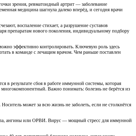
 точки зрения, ревматоидный артрит — заболевание
ременная медицина шагнула далеко вперёд, и сегодня врачи
езают, воспаление стихает, а разрушение суставов
одаря препаратам нового поколения, индивидуальному подбору
ё можно эффективно контролировать. Ключевую роль здесь
отать в команде с лечащим врачом. Чем раньше поставлен
ся в результате сбоя в работе иммунной системы, которая
с многокомпонентный. Важно понимать: болезнь не берётся из
Носитель может за всю жизнь не заболеть, если не столкнётся
иппа, ангины или ОРВИ. Вирус — мощный стресс для иммунной