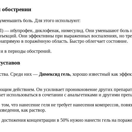
 обострении
 уменьшить боль. Для этого используют:
— ибупрофен, диклофенак, нимесулид. Они уменьшают боль и от
инъекций. Они эффективны при выраженных воспалениях, но тр
 напрямую в поражённую область. Быстро облегчает состояние.
и в периоды обострений.
суставов
ства. Среди них —
Димексид гель
, хорошо известный как эффе
ющим действием. Он усиливает проникновение других препарат
жет использоваться в сочетании с анальгетиками и другими преп
том, что нанесение геля не требует нанесения компрессов, повя
зведения, как раствор.
достижения концентрации в 50% нужно нанести гель на поражен