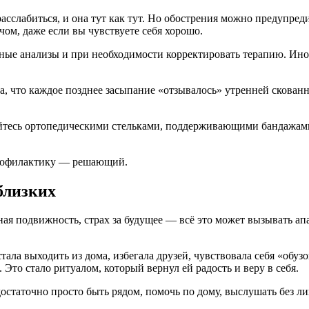
асслабиться, и она тут как тут. Но обострения можно предупред
чом, даже если вы чувствуете себя хорошо.
ьные анализы и при необходимости корректировать терапию. Ин
а, что каждое позднее засыпание «отзывалось» утренней скован
йтесь ортопедическими стельками, поддерживающими бандажами 
профилактику — решающий.
близких
нная подвижность, страх за будущее — всё это может вызывать а
ала выходить из дома, избегала друзей, чувствовала себя «обузо
Это стало ритуалом, который вернул ей радость и веру в себя.
статочно просто быть рядом, помочь по дому, выслушать без л