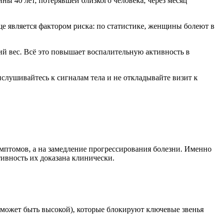
ы 40 лет, потерявшей близкого человека, через месяц
е является фактором риска: по статистике, женщины болеют в
й вес. Всё это повышает воспалительную активность в
ислушивайтесь к сигналам тела и не откладывайте визит к
имптомов, а на замедление прогрессирования болезни. Именно
ивность их доказана клинически.
может быть высокой), которые блокируют ключевые звенья