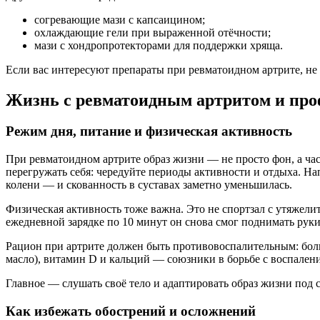
согревающие мази с капсаицином;
охлаждающие гели при выраженной отёчности;
мази с хондропротекторами для поддержки хряща.
Если вас интересуют препараты при ревматоидном артрите, не
Жизнь с ревматоидным артритом и пр
Режим дня, питание и физическая активность
При ревматоидном артрите образ жизни — не просто фон, а час
перегружать себя: чередуйте периоды активности и отдыха. Нап
колени — и скованность в суставах заметно уменьшилась.
Физическая активность тоже важна. Это не спортзал с утяжелит
ежедневной зарядке по 10 минут он снова смог поднимать руки 
Рацион при артрите должен быть противовоспалительным: боль
масло), витамин D и кальций — союзники в борьбе с воспален
Главное — слушать своё тело и адаптировать образ жизни под 
Как избежать обострений и осложнений