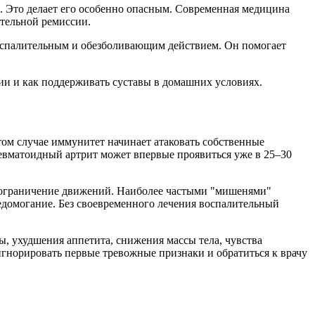
за. Это делает его особенно опасным. Современная медицина
ительной ремиссии.
спалительным и обезболивающим действием. Он помогает
нии и как поддерживать суставы в домашних условиях.
том случае иммунитет начинает атаковать собственные
ревматоидный артрит может впервые проявиться уже в 25–30
и ограничение движений. Наиболее частыми "мишенями"
едомогание. Без своевременного лечения воспалительный
, ухудшения аппетита, снижения массы тела, чувства
 игнорировать первые тревожные признаки и обратиться к врачу