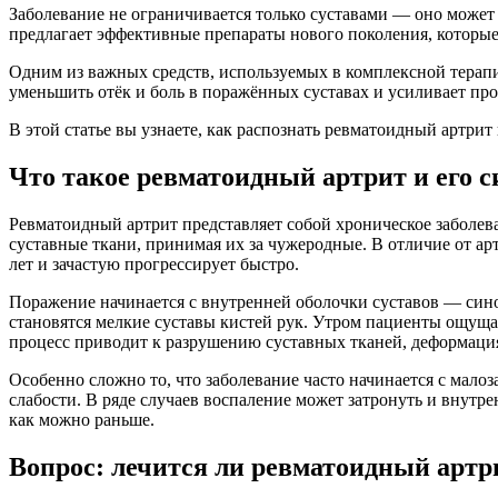
Заболевание не ограничивается только суставами — оно может 
предлагает эффективные препараты нового поколения, которые 
Одним из важных средств, используемых в комплексной терапи
уменьшить отёк и боль в поражённых суставах и усиливает пр
В этой статье вы узнаете, как распознать ревматоидный артри
Что такое ревматоидный артрит и его 
Ревматоидный артрит представляет собой хроническое заболев
суставные ткани, принимая их за чужеродные. В отличие от ар
лет и зачастую прогрессирует быстро.
Поражение начинается с внутренней оболочки суставов — сино
становятся мелкие суставы кистей рук. Утром пациенты ощуща
процесс приводит к разрушению суставных тканей, деформаци
Особенно сложно то, что заболевание часто начинается с мал
слабости. В ряде случаев воспаление может затронуть и внутр
как можно раньше.
Вопрос: лечится ли ревматоидный артр