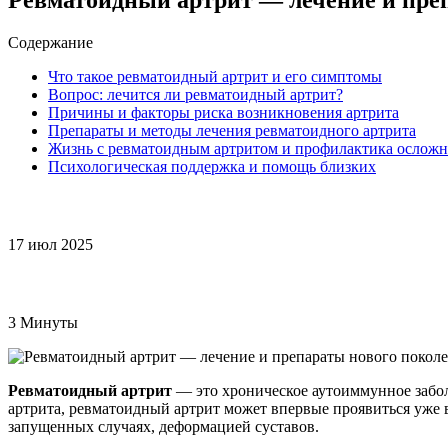
Содержание
Что такое ревматоидный артрит и его симптомы
Вопрос: лечится ли ревматоидный артрит?
Причины и факторы риска возникновения артрита
Препараты и методы лечения ревматоидного артрита
Жизнь с ревматоидным артритом и профилактика ослож
Психологическая поддержка и помощь близких
17 июл 2025
3 Минуты
Ревматоидный артрит
— это хроническое аутоиммунное заболе
артрита, ревматоидный артрит может впервые проявиться уже в
запущенных случаях, деформацией суставов.