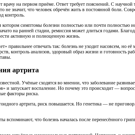
т врачу на первом приёме. Ответ требует пояснений. С научной
то не значит, что человек обречён жить в постоянной боли. Сов
од контроль.
и котором симптомы болезни полностью или почти полностью исч
начато на ранней стадии, ремиссия может длиться годами. Благ
вести активную и полноценную жизнь.
ет» правильнее отвечать так: болезнь не уходит насовсем, но е
тв, контроль анализов, здоровый образ жизни и готовность раб
ставы.
ния артрита
звестной. Учёные сходятся во мнении, что заболевание развивает
ов» и запускает воспаление. Но почему это происходит — вопро
ные факторы риска.
оидного артрита, риск повышается. Но генетика — не приговор. 
ты вспоминают, что болезнь началась после перенесённого гр