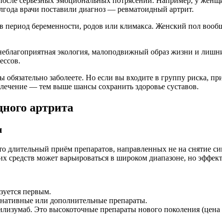
после серьёзных эмоциональных потрясений. Например, у женщин
полгода врачи поставили диагноз — ревматоидный артрит.
 период беременности, родов или климакса. Женский пол вообщ
неблагоприятная экология, малоподвижный образ жизни и лишни
ессов.
ы обязательно заболеете. Но если вы входите в группу риска, пр
лечение — тем выше шансы сохранить здоровье суставов.
дного артрита
я
Это длительный приём препаратов, направленных не на снятие с
их средств может варьироваться в широком диапазоне, но эффект
зуется первым.
рнативные или дополнительные препараты.
лизумаб. Это высокоточные препараты нового поколения (цена 