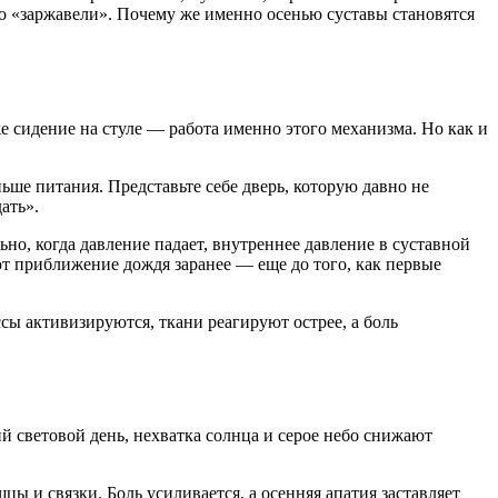
то «заржавели». Почему же именно осенью суставы становятся
сидение на стуле — работа именно этого механизма. Но как и
ьше питания. Представьте себе дверь, которую давно не
ать».
но, когда давление падает, внутреннее давление в суставной
ют приближение дождя заранее — еще до того, как первые
ссы активизируются, ткани реагируют острее, а боль
й световой день, нехватка солнца и серое небо снижают
ы и связки. Боль усиливается, а осенняя апатия заставляет