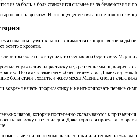
тся из-за боли, а боль становится сильнее из-за бездействия и п
тарше лет на десять». И это ощущение связано не только с эмо
стория
ремя года: она гуляет в парке, занимается скандинавской ходьбо
т встать с кровати.
ли летом болезнь отступает, то осенью она берет свое. Марина
ростые упражнения на растяжку и укрепление мышц вокруг коле
терапию. Но самым заметным облегчением стал Димексид гель. Б
ные боли стали уходить, а через месяц Марина снова гуляла каж
и вовремя начать профилактику и не игнорировать первые симпт
аленьких шагов, которые постепенно складываются в привычный 
осить нагрузку в течение дня. Даже короткая прогулка во врем
ие.
и промозглые дни шерстяные наколенники или теплая одежда даю