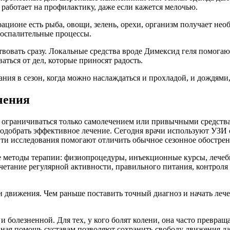
работает на профилактику, даже если кажется мелочью.
ационе есть рыба, овощи, зелень, орехи, организм получает не
воспалительные процессы.
йствовать сразу. Локальные средства вроде Димексид геля помога
ться от дел, которые приносят радость.
ния в сезон, когда можно наслаждаться и прохладой, и дождями,
чения
не ограничиваться только самолечением или привычными средст
подобрать эффективное лечение. Сегодня врачи используют УЗИ
ти исследования помогают отличить обычное сезонное обострен
е методы терапии: физиопроцедуры, инъекционные курсы, лечеб
четание регулярной активности, правильного питания, контроля
и движения. Чем раньше поставить точный диагноз и начать лече
 болезненной. Для тех, у кого болят колени, она часто превращ
ная помощь суставам позволяют сохранить свободу движения д