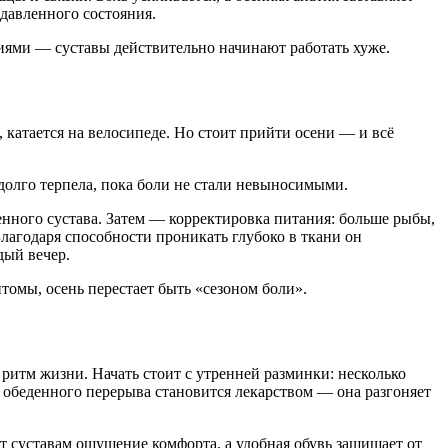
одавленного состояния.
циями — суставы действительно начинают работать хуже.
й, катается на велосипеде. Но стоит прийти осени — и всё
 долго терпела, пока боли не стали невыносимыми.
нного сустава. Затем — корректировка питания: больше рыбы,
лагодаря способности проникать глубоко в ткани он
дый вечер.
омы, осень перестает быть «сезоном боли».
ритм жизни. Начать стоит с утренней разминки: несколько
я обеденного перерыва становится лекарством — она разгоняет
т суставам ощущение комфорта, а удобная обувь защищает от