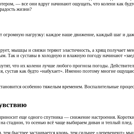
ютером, — все они вдруг начинают ощущать, что колени как буд
 радость жизни?
огромную нагрузку: каждое наше движение, каждый шаг и даже 
рует, мышцы и связки теряют эластичность, а хрящ получает мен
ым. Так и суставы в холодную и влажную погоду начинают «заед
тят, что их колени лучше любого прогноза погоды. Действитель
ия, сустав как будто «набухает». Именно поэтому многие ощуща
нь становится особенно тяжелым временем. Воспалительные проце
чувствию
 приносит еще одного спутника — снижение настроения. Коротки
 на стадион, то осенью всё чаще выбираем диван и теплый плед.
тем быстрее застаивается кровь, тем сильнее «деревенеют» мышц