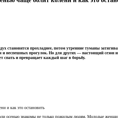
оздух становится прохладнее, потом утренние туманы затягив
я и неспешных прогулок. Но для других — настоящий сезон ис
ет спать и превращает каждый шаг в борьбу.
 боли осенью знакомы не только пожилым людям. Молодые женщ