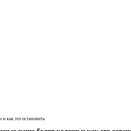
 и как это остановить
сенью чаще болят колени и как это оста