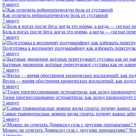
8 минут
Как отличить нейропатическую боль от суставной
7 минут
Боль в ногах после бега: когда это норма, а когда — сигнал пер
7 минут
Подготовка к весеннему полумарафону как избежать перегрузк
7 минут
Бытовые движения, которые перегружают суставы как не навре
7 минут
Весна — время обострения хронических воспалений: как подго
6 минут
Тихое прогрессирование остеоартроза: как холод провоцирует 
5 минут
Самые травмоопасные зимние виды спорта: почему важно забот
5 минут
Можно ли сочетать Димексид гель с другими препаратами? Что
4 минуты