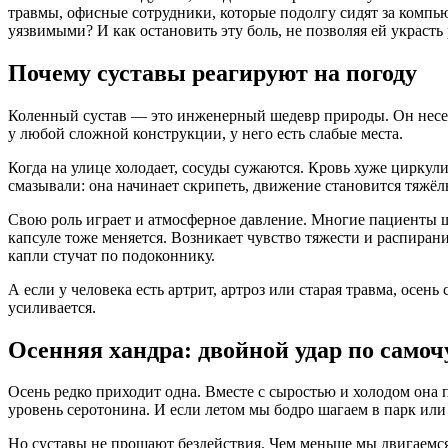
травмы, офисные сотрудники, которые подолгу сидят за компь
уязвимыми? И как остановить эту боль, не позволяя ей украсть
Почему суставы реагируют на погоду
Коленный сустав — это инженерный шедевр природы. Он несет 
у любой сложной конструкции, у него есть слабые места.
Когда на улице холодает, сосуды сужаются. Кровь хуже циркули
смазывали: она начинает скрипеть, движение становится тяжёл
Свою роль играет и атмосферное давление. Многие пациенты шу
капсуле тоже меняется. Возникает чувство тяжести и распиран
капли стучат по подоконнику.
А если у человека есть артрит, артроз или старая травма, осе
усиливается.
Осенняя хандра: двойной удар по само
Осень редко приходит одна. Вместе с сыростью и холодом она
уровень серотонина. И если летом мы бодро шагаем в парк или
Но суставы не прощают бездействия. Чем меньше мы двигаемся, 