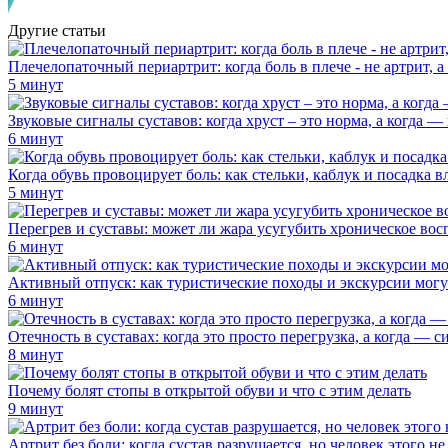
Другие статьи
Плечелопаточный периартрит: когда боль в плече - не артрит, 
5 минут
Звуковые сигналы суставов: когда хруст – это норма, а когда —
6 минут
Когда обувь провоцирует боль: как стельки, каблук и посадка 
5 минут
Перегрев и суставы: может ли жара усугубить хроническое вос
6 минут
Активный отпуск: как туристические походы и экскурсии могу
6 минут
Отечность в суставах: когда это просто перегрузка, а когда — 
8 минут
Почему болят стопы в открытой обуви и что с этим делать
9 минут
Артрит без боли: когда сустав разрушается, но человек этого не