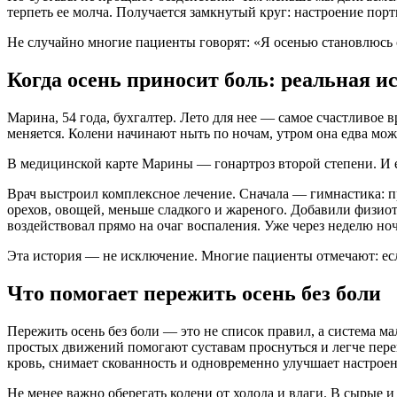
терпеть ее молча. Получается замкнутый круг: настроение порти
Не случайно многие пациенты говорят: «Я осенью становлюсь с
Когда осень приносит боль: реальная и
Марина, 54 года, бухгалтер. Лето для нее — самое счастливое в
меняется. Колени начинают ныть по ночам, утром она едва може
В медицинской карте Марины — гонартроз второй степени. И ес
Врач выстроил комплексное лечение. Сначала — гимнастика: п
орехов, овощей, меньше сладкого и жареного. Добавили физио
воздействовал прямо на очаг воспаления. Уже через неделю ноч
Эта история — не исключение. Многие пациенты отмечают: есл
Что помогает пережить осень без боли
Пережить осень без боли — это не список правил, а система м
простых движений помогают суставам проснуться и легче перен
кровь, снимает скованность и одновременно улучшает настроен
Не менее важно оберегать колени от холода и влаги. В сырые 