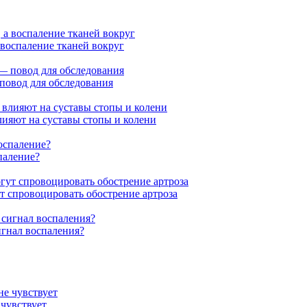
а воспаление тканей вокруг
 повод для обследования
влияют на суставы стопы и колени
паление?
т спровоцировать обострение артроза
сигнал воспаления?
 чувствует