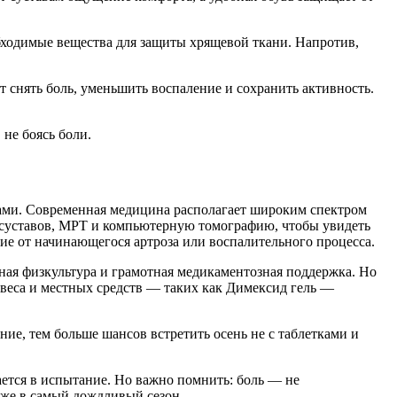
обходимые вещества для защиты хрящевой ткани. Напротив,
ют снять боль, уменьшить воспаление и сохранить активность.
 не боясь боли.
вами. Современная медицина располагает широким спектром
 суставов, МРТ и компьютерную томографию, чтобы увидеть
ие от начинающегося артроза или воспалительного процесса.
ная физкультура и грамотная медикаментозная поддержка. Но
 веса и местных средств — таких как Димексид гель —
ние, тем больше шансов встретить осень не с таблетками и
ается в испытание. Но важно помнить: боль — не
аже в самый дождливый сезон.