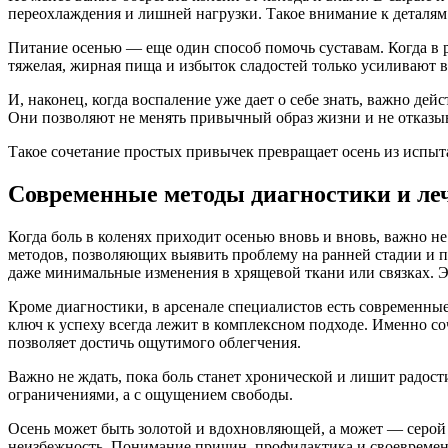
переохлаждения и лишней нагрузки. Такое внимание к деталям 
Питание осенью — еще один способ помочь суставам. Когда в р
тяжелая, жирная пища и избыток сладостей только усиливают 
И, наконец, когда воспаление уже дает о себе знать, важно де
Они позволяют не менять привычный образ жизни и не отказыва
Такое сочетание простых привычек превращает осень из испыта
Современные методы диагностики и ле
Когда боль в коленях приходит осенью вновь и вновь, важно 
методов, позволяющих выявить проблему на ранней стадии и 
даже минимальные изменения в хрящевой ткани или связках. Э
Кроме диагностики, в арсенале специалистов есть современны
ключ к успеху всегда лежит в комплексном подходе. Именно со
позволяет достичь ощутимого облегчения.
Важно не ждать, пока боль станет хронической и лишит радост
ограничениями, а с ощущением свободы.
Осень может быть золотой и вдохновляющей, а может — серой и
неизбежность. Понимание причин, профилактика и своевремен