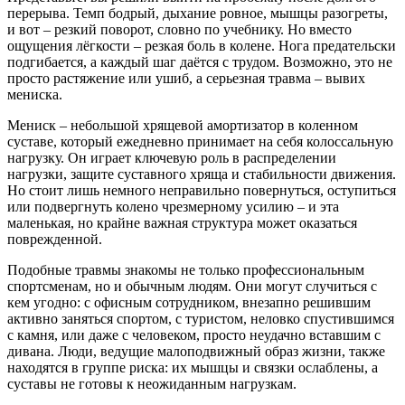
перерыва. Темп бодрый, дыхание ровное, мышцы разогреты,
и вот – резкий поворот, словно по учебнику. Но вместо
ощущения лёгкости – резкая боль в колене. Нога предательски
подгибается, а каждый шаг даётся с трудом. Возможно, это не
просто растяжение или ушиб, а серьезная травма – вывих
мениска.
Мениск – небольшой хрящевой амортизатор в коленном
суставе, который ежедневно принимает на себя колоссальную
нагрузку. Он играет ключевую роль в распределении
нагрузки, защите суставного хряща и стабильности движения.
Но стоит лишь немного неправильно повернуться, оступиться
или подвергнуть колено чрезмерному усилию – и эта
маленькая, но крайне важная структура может оказаться
поврежденной.
Подобные травмы знакомы не только профессиональным
спортсменам, но и обычным людям. Они могут случиться с
кем угодно: с офисным сотрудником, внезапно решившим
активно заняться спортом, с туристом, неловко спустившимся
с камня, или даже с человеком, просто неудачно вставшим с
дивана. Люди, ведущие малоподвижный образ жизни, также
находятся в группе риска: их мышцы и связки ослаблены, а
суставы не готовы к неожиданным нагрузкам.