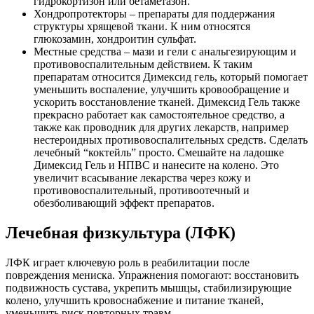
гидрокортизон или бетаметазон.
Хондропротекторы – препараты для поддержания
структуры хрящевой ткани. К ним относятся
глюкозамин, хондроитин сульфат.
Местные средства – мази и гели с анальгезирующим и
противовоспалительным действием. К таким
препаратам относится Димексид гель, который помогает
уменьшить воспаление, улучшить кровообращение и
ускорить восстановление тканей. Димексид Гель также
прекрасно работает как самостоятельное средство, а
также как проводник для других лекарств, например
нестероидных противовоспалительных средств. Сделать
лечебный “коктейль” просто. Смешайте на ладошке
Димексид Гель и НПВС и нанесите на колено. Это
увеличит всасывание лекарства через кожу и
противовоспалительный, противоотечный и
обезболивающий эффект препаратов.
Лечебная физкультура (ЛФК)
ЛФК играет ключевую роль в реабилитации после
повреждения мениска. Упражнения помогают: восстановить
подвижность сустава, укрепить мышцы, стабилизирующие
колено, улучшить кровоснабжение и питание тканей,
уменьшить риск повторных травм.