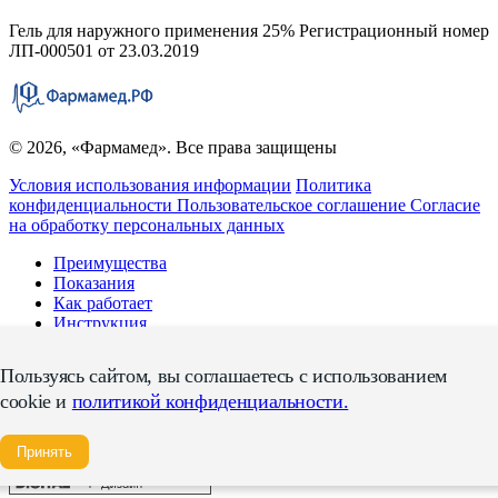
Гель для наружного применения 25% Регистрационный номер
ЛП-000501 от 23.03.2019
© 2026, «Фармамед». Все права защищены
Условия использования информации
Политика
конфиденциальности
Пользовательское соглашение
Согласие
на обработку персональных данных
Преимущества
Показания
Как работает
Инструкция
FAQ
Статьи
Пользуясь сайтом, вы соглашаетесь с использованием
cookie и
политикой конфиденциальности.
Имеются противопоказания. Необходимо ознакомиться с
инструкцией или проконсультироваться со специалистом.
Сообщить о нежелательной реакции на препарат
Принять