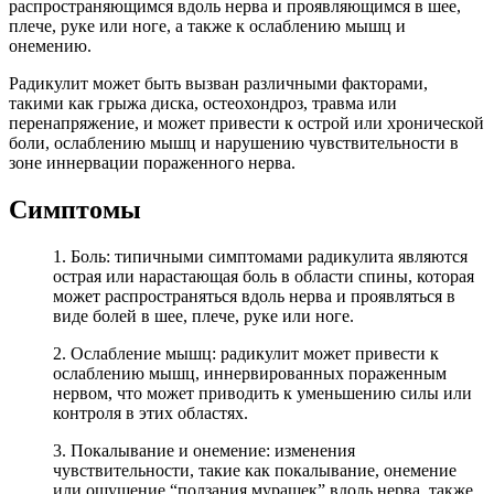
распространяющимся вдоль нерва и проявляющимся в шее,
плече, руке или ноге, а также к ослаблению мышц и
онемению.
Радикулит может быть вызван различными факторами,
такими как грыжа диска, остеохондроз, травма или
перенапряжение, и может привести к острой или хронической
боли, ослаблению мышц и нарушению чувствительности в
зоне иннервации пораженного нерва.
Симптомы
1. Боль: типичными симптомами радикулита являются
острая или нарастающая боль в области спины, которая
может распространяться вдоль нерва и проявляться в
виде болей в шее, плече, руке или ноге.
2. Ослабление мышц: радикулит может привести к
ослаблению мышц, иннервированных пораженным
нервом, что может приводить к уменьшению силы или
контроля в этих областях.
3. Покалывание и онемение: изменения
чувствительности, такие как покалывание, онемение
или ощущение “ползания мурашек” вдоль нерва, также