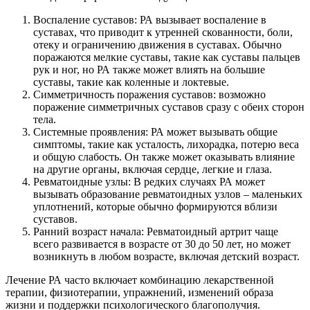
Воспаление суставов: РА вызывает воспаление в
суставах, что приводит к утренней скованности, боли,
отеку и ограничению движения в суставах. Обычно
поражаются мелкие суставы, такие как суставы пальцев
рук и ног, но РА также может влиять на большие
суставы, такие как коленные и локтевые.
Симметричность поражения суставов: возможно
поражение симметричных суставов сразу с обеих сторон
тела.
Системные проявления: РА может вызывать общие
симптомы, такие как усталость, лихорадка, потерю веса
и общую слабость. Он также может оказывать влияние
на другие органы, включая сердце, легкие и глаза.
Ревматоидные узлы: В редких случаях РА может
вызывать образование ревматоидных узлов – маленьких
уплотнений, которые обычно формируются вблизи
суставов.
Ранний возраст начала: Ревматоидный артрит чаще
всего развивается в возрасте от 30 до 50 лет, но может
возникнуть в любом возрасте, включая детский возраст.
Лечение РА часто включает комбинацию лекарственной
терапии, физиотерапии, упражнений, изменений образа
жизни и поддержки психологического благополучия.