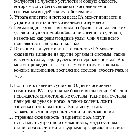
жалуются на чувство усталости и общую слабость,
которые могут быть связаны с воспалением и
системным воздействием заболевания.
Утрата аппетита и потеря веса: РА может привести к
утрате аппетита и неосознанной потере веса.
Ревматоидные узлы: возможно образование маленьких
узлов или уплотнений вблизи пораженных суставов,
известных как ревматоидные узлы. Они чаще всего
появляются на локтях и пальцах.
Влияние на другие органы и системы: РА может
оказывать влияние на другие органы и системы, такие
как кожа, глаза, сердце, легкие и нервная система. Это
может приводить к различным симптомам, таким как
кожные высыпания, воспаление сосудов, сухость глаз, и
т. д.
Боли и воспаление суставов: Один из основных
симптомов РА – суставные боли и воспаление. Обычно
поражаются симметричные суставы, такие как суставы
пальцев на руках и ногах, а также колени, локти,
запястья и суставы стопы. Боли могут быть
характерными, прерывистыми или постоянными.
Утренняя скованность: пациенты с РА могут
испытывать утреннюю скованность, когда суставы
становятся жесткими и трудными для движения после