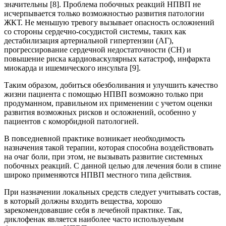
значительны [8]. Проблема побочных реакций НПВП не
исчерпывается только возможностью развития патологии
ЖКТ. Не меньшую тревогу вызывает опасность осложнений
со стороны сердечно-сосудистой системы, таких как
дестабилизация артериальной гипертензии (АГ),
прогрессирование сердечной недостаточности (СН) и
повышение риска кардиоваскулярных катастроф, инфаркта
миокарда и ишемического инсульта [9].
Таким образом, добиться обезболивания и улучшить качество
жизни пациента с помощью НПВП возможно только при
продуманном, правильном их применении с учетом оценки
развития возможных рисков и осложнений, особенно у
пациентов с коморбидной патологией.
В повседневной практике возникает необходимость
назначения такой терапии, которая способна воздействовать
на очаг боли, при этом, не вызывать развитие системных
побочных реакций. С данной целью для лечения боли в спине
широко применяются НПВП местного типа действия.
При назначении локальных средств следует учитывать состав,
в который должны входить вещества, хорошо
зарекомендовавшие себя в лечебной практике. Так,
диклофенак является наиболее часто используемым