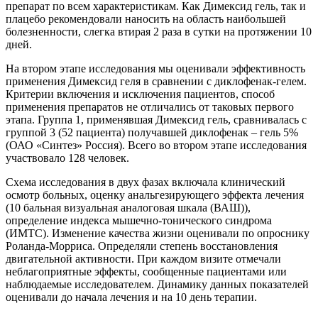
препарат по всем характеристикам. Как Димексид гель, так и
плацебо рекомендовали наносить на область наибольшей
болезненности, слегка втирая 2 раза в сутки на протяжении 10
дней.
На втором этапе исследования мы оценивали эффективность
применения Димексид геля в сравнении с диклофенак-гелем.
Критерии включения и исключения пациентов, способ
применения препаратов не отличались от таковых первого
этапа. Группа 1, применявшая Димексид гель, сравнивалась с
группой 3 (52 пациента) получавшей диклофенак – гель 5%
(ОАО «Синтез» Россия). Всего во втором этапе исследования
участвовало 128 человек.
Схема исследования в двух фазах включала клинический
осмотр больных, оценку анальгезирующего эффекта лечения
(10 бальная визуальная аналоговая шкала (ВАШ)),
определение индекса мышечно-тонического синдрома
(ИМТС). Изменение качества жизни оценивали по опроснику
Роланда-Морриса. Определяли степень восстановления
двигательной активности. При каждом визите отмечали
неблагоприятные эффекты, сообщенные пациентами или
наблюдаемые исследователем. Динамику данных показателей
оценивали до начала лечения и на 10 день терапии.