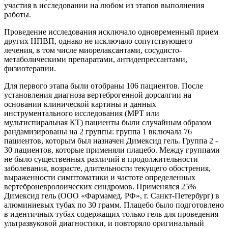
участия в исследовании на любом из этапов выполнения
работы.
Проведение исследования исключало одновременный прием
других НПВП, однако не исключало сопутствующего
лечения, в том числе миорелаксантами, сосудисто-
метаболическими препаратами, антидепрессантами,
физиотерапии.
Для первого этапа были отобраны 106 пациентов. После
установления диагноза вертеброгенной дорсалгии на
основании клинической картины и данных
инструментального исследования (МРТ или
мультиспиральная КТ) пациенты были случайным образом
рандамизированы на 2 группы: группа 1 включала 76
пациентов, которым был назначен Димексид гель. Группа 2 -
30 пациентов, которые применяли плацебо. Между группами
не было существенных различий в продолжительности
заболевания, возрасте, длительности текущего обострения,
выраженности симптоматики и частоте определенных
вертеброневролоических синдромов. Применялся 25%
Димексид гель (ООО «Фармамед. РФ», г. Санкт-Петербург) в
алюминиевых тубах по 30 грамм. Плацебо было подготовлено
в идентичных тубах содержащих только гель для проведения
ультразвуковой диагностики, и повторяло оригинальный