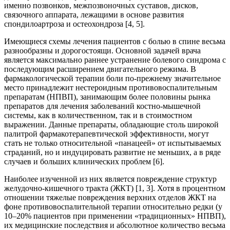
именно позвонков, межпозвоночных суставов, дисков,
связочного аппарата, лежащими в основе развития
спондилоартроза и остеохондроза [4, 5].
Имеющиеся схемы лечения пациентов с болью в спине весьма
разнообразны и дорогостоящи. Основной задачей врача
является максимально раннее устранение болевого синдрома с
последующим расширением двигательного режима. В
фармакологической терапии боли по-прежнему значительное
место принадлежит нестероидным противовоспалительным
препаратам (НПВП), занимающим более половины рынка
препаратов для лечения заболеваний костно-мышечной
системы, как в количественном, так и в стоимостном
выражении. Данные препараты, обладающие столь широкой
палитрой фармакотерапевтической эффективности, могут
стать не только относительной «панацеей» от испытываемых
страданий, но и индуцировать развитие не меньших, а в ряде
случаев и больших клинических проблем [6].
Наиболее изученной из них является повреждение структур
желудочно-кишечного тракта (ЖКТ) [1, 3]. Хотя в процентном
отношении тяжелые повреждения верхних отделов ЖКТ на
фоне противовоспалительной терапии относительно редки (у
10–20% пациентов при применении «традиционных» НПВП),
их медицинские последствия и абсолютное количество весьма