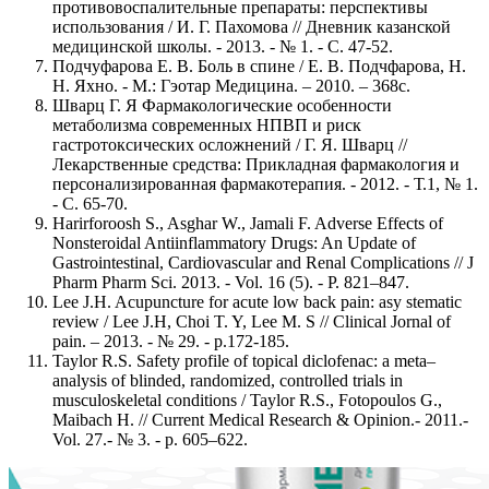
противовоспалительные препараты: перспективы
использования / И. Г. Пахомова // Дневник казанской
медицинской школы. - 2013. - № 1. - С. 47-52.
Подчуфарова Е. В. Боль в спине / Е. В. Подчфарова, Н.
Н. Яхно. - М.: Гэотар Медицина. – 2010. – 368с.
Шварц Г. Я Фармакологические особенности
метаболизма современных НПВП и риск
гастротоксических осложнений / Г. Я. Шварц //
Лекарственные средства: Прикладная фармакология и
персонализированная фармакотерапия. - 2012. - Т.1, № 1.
- С. 65-70.
Harirforoosh S., Asghar W., Jamali F. Adverse Effects of
Nonsteroidal Antiinflammatory Drugs: An Update of
Gastrointestinal, Cardiovascular and Renal Complications // J
Pharm Pharm Sci. 2013. - Vol. 16 (5). - Р. 821–847.
Lee J.H. Acupuncture for acute low back pain: asy stematic
review / Lee J.H, Choi T. Y, Lee M. S // Clinical Jornal of
pain. – 2013. - № 29. - р.172-185.
Taylor R.S. Safety profile of topical diclofenac: a meta–
analysis of blinded, randomized, controlled trials in
musculoskeletal conditions / Taylor R.S., Fotopoulos G.,
Maibach H. // Current Medical Research & Opinion.- 2011.-
Vol. 27.- № 3. - р. 605–622.