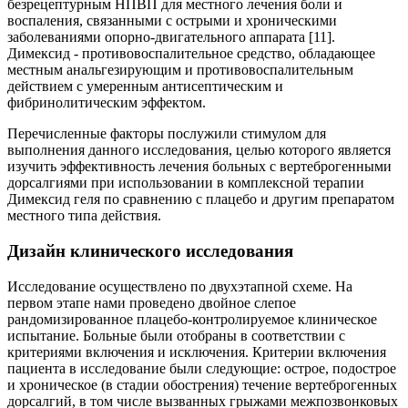
безрецептурным НПВП для местного лечения боли и
воспаления, связанными с острыми и хроническими
заболеваниями опорно-двигательного аппарата [11].
Димексид - противовоспалительное средство, обладающее
местным анальгезирующим и противовоспалительным
действием c умеренным антисептическим и
фибринолитическим эффектом.
Перечисленные факторы послужили стимулом для
выполнения данного исследования, целью которого является
изучить эффективность лечения больных с вертеброгенными
дорсалгиями при использовании в комплексной терапии
Димексид геля по сравнению с плацебо и другим препаратом
местного типа действия.
Дизайн клинического исследования
Исследование осуществлено по двухэтапной схеме. На
первом этапе нами проведено двойное слепое
рандомизированное плацебо-контролируемое клиническое
испытание. Больные были отобраны в соответствии с
критериями включения и исключения. Критерии включения
пациента в исследование были следующие: острое, подострое
и хроническое (в стадии обострения) течение вертеброгенных
дорсалгий, в том числе вызванных грыжами межпозвонковых