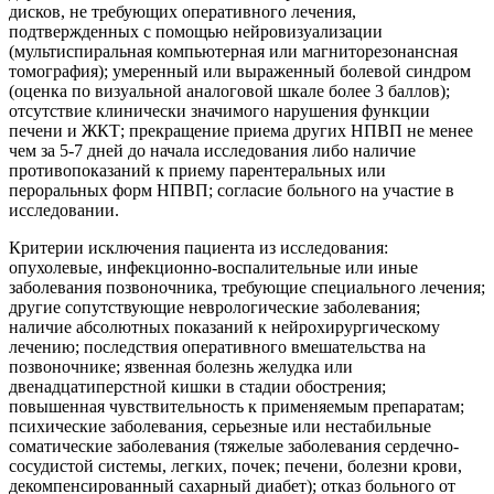
дисков, не требующих оперативного лечения,
подтвержденных с помощью нейровизуализации
(мультиспиральная компьютерная или магниторезонансная
томография); умеренный или выраженный болевой синдром
(оценка по визуальной аналоговой шкале более 3 баллов);
отсутствие клинически значимого нарушения функции
печени и ЖКТ; прекращение приема других НПВП не менее
чем за 5-7 дней до начала исследования либо наличие
противопоказаний к приему парентеральных или
пероральных форм НПВП; согласие больного на участие в
исследовании.
Критерии исключения пациента из исследования:
опухолевые, инфекционно-воспалительные или иные
заболевания позвоночника, требующие специального лечения;
другие сопутствующие неврологические заболевания;
наличие абсолютных показаний к нейрохирургическому
лечению; последствия оперативного вмешательства на
позвоночнике; язвенная болезнь желудка или
двенадцатиперстной кишки в стадии обострения;
повышенная чувствительность к применяемым препаратам;
психические заболевания, серьезные или нестабильные
соматические заболевания (тяжелые заболевания сердечно-
сосудистой системы, легких, почек; печени, болезни крови,
декомпенсированный сахарный диабет); отказ больного от