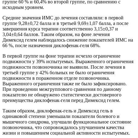
группе 60 % и 60,4% во второй группе, по сравнению с
исходным уровнем.
Средние значения ИМС до лечения составляли: в первой
группе 9,28±0,72 балла и в третьей 9,69±1,07 балла, а после
завершения курса терапии соответственно 3,15±0,37 и
3,04±0,64 баллов. Таким образом, на фоне лечения
Димексид гелем наблюдалось снижение показателей ИМС на
66 %, после назначения диклофенак-геля 68%.
В первой группе на фоне терапии исчезло ограничение
подвижности у 39% испытуемых. Выраженного ограничения
подвижности позвоночника не выявили. После лечения в
третьей группе у 42% больных не было ограничения
подвижности в пораженном отделе позвоночника.
Выраженного ограничения также не было зафиксировано.
При проведении межгруппового сравнения по данному
показателю не обнаружено статистически достоверного
преимущества диклофенак-геля перед Димексид гелем.
Таким образом, диклофенак-гель и Димексид гель в
одинаковой степени уменьшали показатели болевого и
мышечного синдрома, улучшали функциональное состояние
позвоночника, что сопровождалось улучшением качества
жизни и повышением социальной активности испытуемых.