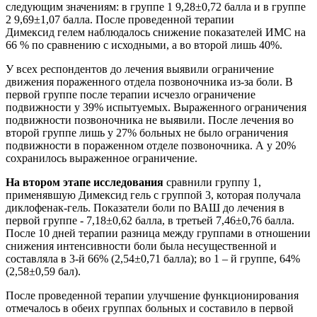
следующим значениям: в группе 1 9,28±0,72 балла и в группе
2 9,69±1,07 балла. После проведенной терапии
Димексид гелем наблюдалось снижение показателей ИМС на
66 % по сравнению с исходными, а во второй лишь 40%.
У всех респондентов до лечения выявили ограничение
движения пораженного отдела позвоночника из-за боли. В
первой группе после терапии исчезло ограничение
подвижности у 39% испытуемых. Выраженного ограничения
подвижности позвоночника не выявили. После лечения во
второй группе лишь у 27% больных не было ограничения
подвижности в пораженном отделе позвоночника. А у 20%
сохранилось выраженное ограничение.
На втором этапе исследования
сравнили группу 1,
применявшую Димексид гель с группой 3, которая получала
диклофенак-гель. Показатели боли по ВАШ до лечения в
первой группе - 7,18±0,62 балла, в третьей 7,46±0,76 балла.
После 10 дней терапии разница между группами в отношении
снижения интенсивности боли была несущественной и
составляла в 3-й 66% (2,54±0,71 балла); во 1 – й группе, 64%
(2,58±0,59 бал).
После проведенной терапии улучшение функционирования
отмечалось в обеих группах больных и составило в первой