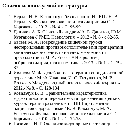
Список используемой литературы
Верлан Н. В. К вопросу о безопасности НПВП / Н. В.
Верлан // Журнал неврологии и психиатрии им С. С.
Корсакова. - 2012. - № 4. - С. 96-99.
Данилов А. Б. Офисный синдром/ А. Б. Данилов, Ю.М.
Курганова // РМЖ. Неврология. – 2012.- № 8.- с.82-85.
Евсеев М. А. Повреждение кишечной трубки
нестероидными противовосполительными препаратами:
клиническое значение, патогенез, возможности
профилактики / М. А. Евсеев // Неврология,
нейропсихиатрия, психосоматика. - 2013. - № 1. - С. 79-
87.
Иванова М. Ф. Денебол гель в терапии спондилогенной
дорсалгии / М. Ф. Иванова, И. С. Евтушенко, М. В.
Волков // Международный неврологический журнал. -
2012.- № 8. - С. 128-134.
Ковальчук В. В. Сравнительная характеристика
эффективности и переносимости применения кратких
курсов терапии различными НПВП при лечении
пациентов с дорсалгиями / В. В. Ковальчук, М. А.
Ефремов // Журнал неврологии и психиатрии им С.С.
Корсакова. - 2010. - № 1. - С. 55-58.
Пахомова И. Г. Оксид азота-донорные нестероидные