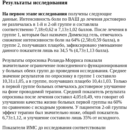
Результаты исследования
На первом этапе исследования
получены следующие
данные. Интенсивность боли по ВАШ до лечения достоверно
не различалась в 1-й и 2-ой группе и составляла
соответственно 7,18±0,62 и 7,13±1,02 баллов. После лечения в
группе 1, которым был назначен Димексид гель, отмечалось
снижение интенсивности боли на 64% (2,58±0,59 балла), в
группе 2, получавших плацебо, зафиксировано уменьшение
данного показателя лишь на 34,5 % (4,73±1,13 балла).
Результаты опросника Роланда-Морриса показали
значительное ограничение повседневного функционирования
у больных обеих групп до проведения исследования. Среднее
значение результатов по опроснику в группе 1 составило
10,31±1,05, а в группе, получавших плацебо 10,4±1,03. Только
в первой группе больных отмечалось достоверное улучшение
на фоне проводимой терапии. Cредний показатель результата
опросника после лечения составил 4,05±0,49, что говорит об
улучшении качества жизни больных первой группы на 60%
по сравнению с исходным уровнем. У пациентов 2-ой группы
эффект терапии был значительно ниже, общий показатель
6,73±1,12, и улучшение составило лишь 35% от исходного.
Показатели ИМС до исследования соответствовали